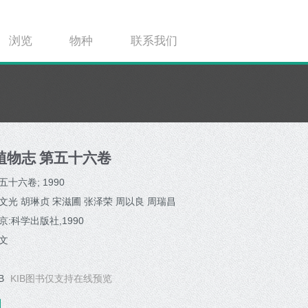
浏览
物种
联系我们
植物志 第五十六卷
五十六卷; 1990
文光 胡琳贞 宋滋圃 张泽荣 周以良 周瑞昌
京:科学出版社,1990
文
B
KIB图书仅支持在线预览