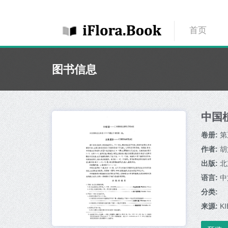
首页
图书信息
中国
卷册:
第
作者:
胡
出版:
北
语言:
中
分类:
来源:
KI