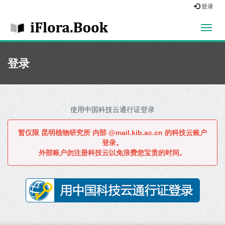
登录
切
换
导
航
登录
使用中国科技云通行证登录
暂仅限
昆明植物研究所
内部 @mail.kib.ac.cn 的科技云账户
登录。
外部账户勿注册科技云以免浪费您宝贵的时间。